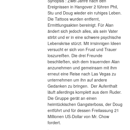
Synopsis : Zwei Jahre nach den 
Ereignissen in Hangover 2 führen Phil, 
Stu und Doug wieder ein ruhiges Leben. 
Die Tattoos wurden entfernt, 
Ermittlungsakten bereinigt. Für Alan 
ändert sich jedoch alles, als sein Vater 
stirbt und er in eine schwere psychische 
Lebenskrise stürzt. Mit irrsinnigen Ideen 
versucht er sich von Frust und Trauer 
loszureißen. Die drei Freunde 
beschließen, sich dem trauernden Alan 
anzunehmen und gemeinsam mit ihm 
erneut eine Reise nach Las Vegas zu 
unternehmen um ihn auf andere 
Gedanken zu bringen.  Der Aufenthalt 
läuft allerdings komplett aus dem Ruder. 
Die Gruppe gerät an einen 
heimtückischen Gangsterboss, der Doug 
entführt und für dessen Freilassung 21 
Millionen US-Dollar von Mr. Chow 
fordert. 
.